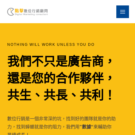
Mai
跳
至
Men
主
要
內
容
NOTHING WILL WORK UNLESS YOU DO
我們不只是廣告商，
還是您的合作夥伴，
共生、共長、共利！
數位行銷是一個非常深的坑，找到好的團隊就是你的助
力，找到蟑螂就是你的阻力，我們用
”數據“
來輔助你
業績成長！