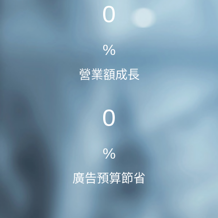
0
%
營業額成長
0
%
廣告預算節省